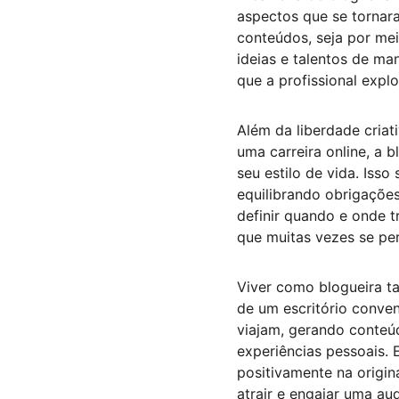
aspectos que se tornar
conteúdos, seja por mei
ideias e talentos de man
que a profissional expl
Além da liberdade criat
uma carreira online, a 
seu estilo de vida. Iss
equilibrando obrigações
definir quando e onde t
que muitas vezes se pe
Viver como blogueira ta
de um escritório conven
viajam, gerando conteú
experiências pessoais. 
positivamente na origin
atrair e engajar uma aud