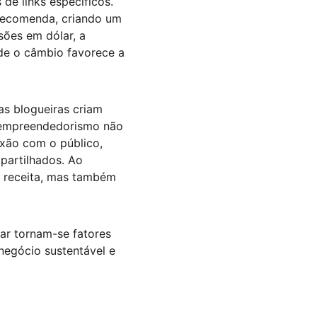
e links específicos. 
recomenda, criando um 
sões em dólar, a 
de o câmbio favorece a 
as blogueiras criam 
e empreendedorismo não 
xão com o público, 
partilhados. Ao 
a receita, mas também 
lar tornam-se fatores 
negócio sustentável e 