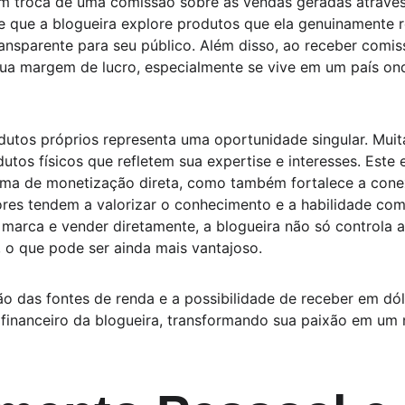
m troca de uma comissão sobre as vendas geradas através d
 que a blogueira explore produtos que ela genuinamente 
ansparente para seu público. Além disso, ao receber comis
 sua margem de lucro, especialmente se vive em um país on
dutos próprios representa uma oportunidade singular. Muit
utos físicos que refletem sua expertise e interesses. Est
ma de monetização direta, como também fortalece a cone
res tendem a valorizar o conhecimento e a habilidade com
 marca e vender diretamente, a blogueira não só controla 
, o que pode ser ainda mais vantajoso.
ção das fontes de renda e a possibilidade de receber em dó
 financeiro da blogueira, transformando sua paixão em um 