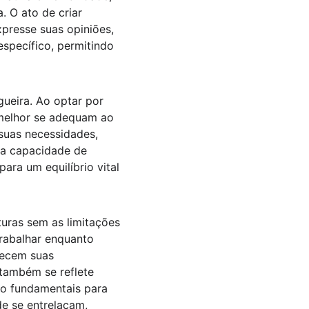
 O ato de criar 
presse suas opiniões, 
específico, permitindo 
gueira. Ao optar por 
 melhor se adequam ao 
 suas necessidades, 
 a capacidade de 
ra um equilíbrio vital 
turas sem as limitações 
trabalhar enquanto 
uecem suas 
 também se reflete 
ão fundamentais para 
ade se entrelaçam, 