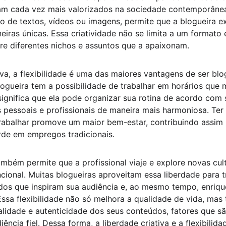
am cada vez mais valorizados na sociedade contemporânea.
o de textos, vídeos ou imagens, permite que a blogueira ex
eiras únicas. Essa criatividade não se limita a um formato 
ore diferentes nichos e assuntos que a apaixonam.
iva, a flexibilidade é uma das maiores vantagens de ser blo
blogueira tem a possibilidade de trabalhar em horários que
o significa que ela pode organizar sua rotina de acordo com
 pessoais e profissionais de maneira mais harmoniosa. Ter
rabalhar promove um maior bem-estar, contribuindo assim pa
rde em empregos tradicionais.
mbém permite que a profissional viaje e explore novas cul
cional. Muitas blogueiras aproveitam essa liberdade para 
dos que inspiram sua audiência e, ao mesmo tempo, enriq
Essa flexibilidade não só melhora a qualidade de vida, mas
alidade e autenticidade dos seus conteúdos, fatores que s
iência fiel. Dessa forma, a liberdade criativa e a flexibilid