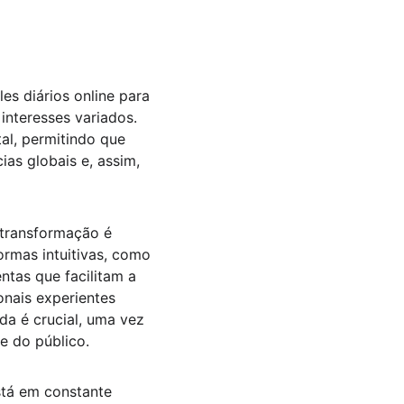
es diários online para 
nteresses variados. 
al, permitindo que 
as globais e, assim, 
 transformação é 
rmas intuitivas, como 
tas que facilitam a 
onais experientes 
a é crucial, uma vez 
e do público.
stá em constante 